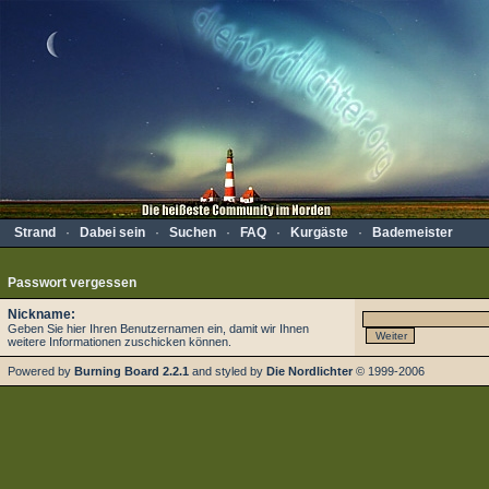
Strand
·
Dabei sein
·
Suchen
·
FAQ
·
Kurgäste
·
Bademeister
Passwort vergessen
Nickname:
Geben Sie hier Ihren Benutzernamen ein, damit wir Ihnen
weitere Informationen zuschicken können.
Powered by
Burning Board 2.2.1
and styled by
Die Nordlichter
© 1999-2006