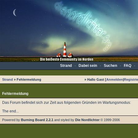
Strand
·
Dabei sein
·
Suchen
·
FAQ
·
Strand
» Fehlermeldung
» Hallo Gast [
Anmelden
|
Registri
Fehlermeldung
Das Forum befindet sich zur Zeit aus folgenden Gründen im Wartungsmodus:
The end...
Powered by
Burning Board 2.2.1
and styled by
Die Nordlichter
© 1999-2006