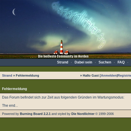
Strand
·
Dabei sein
·
Suchen
·
FAQ
·
Strand
» Fehlermeldung
» Hallo Gast [
Anmelden
|
Registri
Fehlermeldung
Das Forum befindet sich zur Zeit aus folgenden Gründen im Wartungsmodus:
The end...
Powered by
Burning Board 2.2.1
and styled by
Die Nordlichter
© 1999-2006