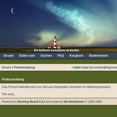
Strand
·
Dabei sein
·
Suchen
·
FAQ
·
Kurgäste
·
Bademeister
Strand
» Fehlermeldung
» Hallo Gast [
Anmelden
|
Registri
Fehlermeldung
Das Forum befindet sich zur Zeit aus folgenden Gründen im Wartungsmodus:
The end...
Powered by
Burning Board 2.2.1
and styled by
Die Nordlichter
© 1999-2006