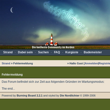
Strand
·
Dabei sein
·
Suchen
·
FAQ
·
Kurgäste
·
Bademeister
Strand
» Fehlermeldung
» Hallo Gast [
Anmelden
|
Registri
Fehlermeldung
Das Forum befindet sich zur Zeit aus folgenden Gründen im Wartungsmodus:
The end...
Powered by
Burning Board 2.2.1
and styled by
Die Nordlichter
© 1999-2006