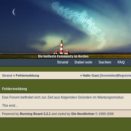
Strand
·
Dabei sein
·
Suchen
·
FAQ
·
Strand
» Fehlermeldung
» Hallo Gast [
Anmelden
|
Registri
Fehlermeldung
Das Forum befindet sich zur Zeit aus folgenden Gründen im Wartungsmodus:
The end...
Powered by
Burning Board 2.2.1
and styled by
Die Nordlichter
© 1999-2006