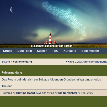
Strand
·
Dabei sein
·
Suchen
·
FAQ
·
Kurgäste
·
Bademeister
Strand
» Fehlermeldung
» Hallo Gast [
Anmelden
|
Registri
Fehlermeldung
Das Forum befindet sich zur Zeit aus folgenden Gründen im Wartungsmodus:
The end...
Powered by
Burning Board 2.2.1
and styled by
Die Nordlichter
© 1999-2006