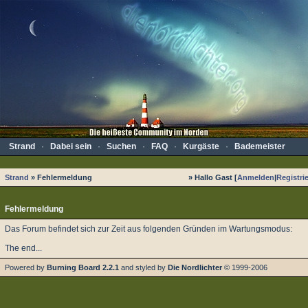
Strand
·
Dabei sein
·
Suchen
·
FAQ
·
Kurgäste
·
Bademeister
Strand
» Fehlermeldung
» Hallo Gast [
Anmelden
|
Registri
Fehlermeldung
Das Forum befindet sich zur Zeit aus folgenden Gründen im Wartungsmodus:
The end...
Powered by
Burning Board 2.2.1
and styled by
Die Nordlichter
© 1999-2006