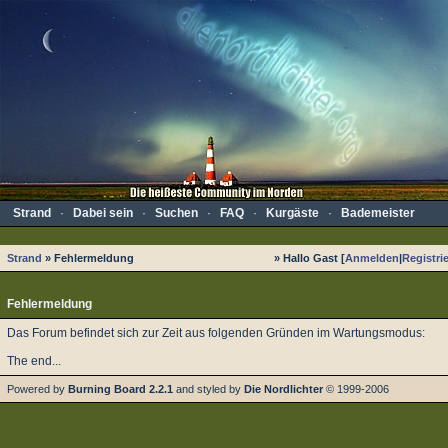
Strand
·
Dabei sein
·
Suchen
·
FAQ
·
Kurgäste
·
Bademeister
Strand
» Fehlermeldung
» Hallo Gast [
Anmelden
|
Registri
Fehlermeldung
Das Forum befindet sich zur Zeit aus folgenden Gründen im Wartungsmodus:
The end...
Powered by
Burning Board 2.2.1
and styled by
Die Nordlichter
© 1999-2006