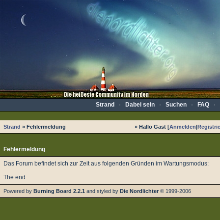
Strand
·
Dabei sein
·
Suchen
·
FAQ
·
Strand
» Fehlermeldung
» Hallo Gast [
Anmelden
|
Registri
Fehlermeldung
Das Forum befindet sich zur Zeit aus folgenden Gründen im Wartungsmodus:
The end...
Powered by
Burning Board 2.2.1
and styled by
Die Nordlichter
© 1999-2006