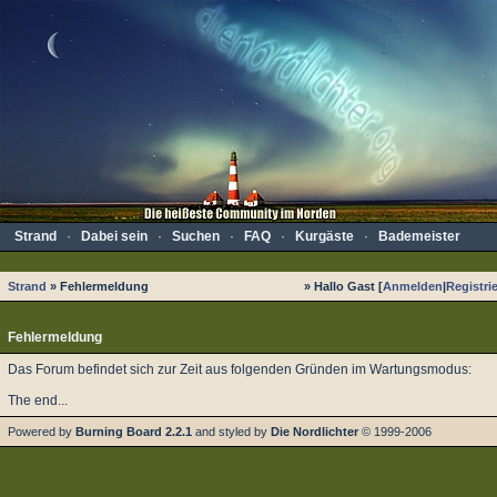
Strand
·
Dabei sein
·
Suchen
·
FAQ
·
Kurgäste
·
Bademeister
Strand
» Fehlermeldung
» Hallo Gast [
Anmelden
|
Registri
Fehlermeldung
Das Forum befindet sich zur Zeit aus folgenden Gründen im Wartungsmodus:
The end...
Powered by
Burning Board 2.2.1
and styled by
Die Nordlichter
© 1999-2006