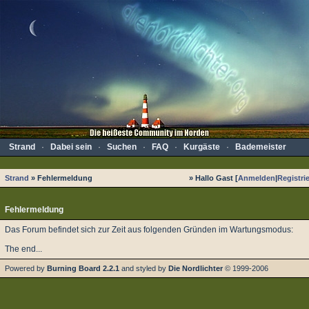
Strand
·
Dabei sein
·
Suchen
·
FAQ
·
Kurgäste
·
Bademeister
Strand
» Fehlermeldung
» Hallo Gast [
Anmelden
|
Registri
Fehlermeldung
Das Forum befindet sich zur Zeit aus folgenden Gründen im Wartungsmodus:
The end...
Powered by
Burning Board 2.2.1
and styled by
Die Nordlichter
© 1999-2006