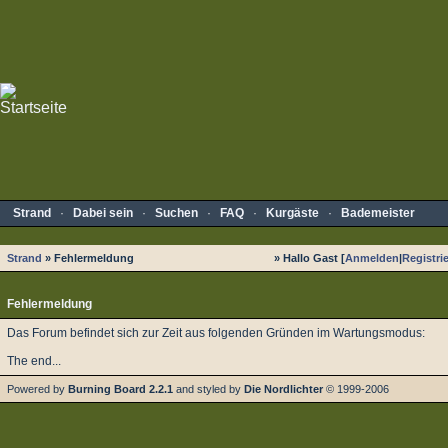
Strand
·
Dabei sein
·
Suchen
·
FAQ
·
Kurgäste
·
Bademeister
Strand
» Fehlermeldung
» Hallo Gast [
Anmelden
|
Registri
Fehlermeldung
Das Forum befindet sich zur Zeit aus folgenden Gründen im Wartungsmodus:
The end...
Powered by
Burning Board 2.2.1
and styled by
Die Nordlichter
© 1999-2006