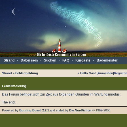
Strand
·
Dabei sein
·
Suchen
·
FAQ
·
Kurgäste
·
Bademeister
Strand
» Fehlermeldung
» Hallo Gast [
Anmelden
|
Registri
Fehlermeldung
Das Forum befindet sich zur Zeit aus folgenden Gründen im Wartungsmodus:
The end...
Powered by
Burning Board 2.2.1
and styled by
Die Nordlichter
© 1999-2006