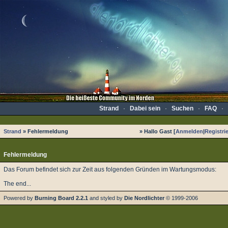
Strand
·
Dabei sein
·
Suchen
·
FAQ
·
Strand
» Fehlermeldung
» Hallo Gast [
Anmelden
|
Registri
Fehlermeldung
Das Forum befindet sich zur Zeit aus folgenden Gründen im Wartungsmodus:
The end...
Powered by
Burning Board 2.2.1
and styled by
Die Nordlichter
© 1999-2006